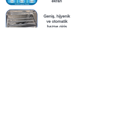
ekran
Geniş, hijyenik
ve otomatik
hazne giriş
kapağı
Sızdırmaz ve
yüksek kalite
işçilikle üretilmiş
hazne ve kapak
Sızdırmaz ve
güvenli
dondurma çıkış
kapağı
Makine ve
hazne temizliği
için temizlik
musluğu