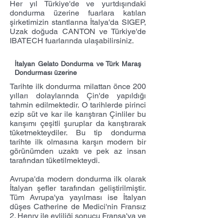
Her yıl Türkiye'de ve yurtdışındaki
dondurma üzerine fuarlara katılan
şirketimizin stantlarına İtalya'da SIGEP,
Uzak doğuda CANTON ve Türkiye'de
IBATECH fuarlarında ulaşabilirsiniz.
İtalyan Gelato Dondurma ve Türk Maraş
Dondurması üzerine
Tarihte ilk dondurma milattan önce 200
yılları dolaylarında Çin'de yapıldığı
tahmin edilmektedir. O tarihlerde pirinci
ezip süt ve kar ile karıştıran Çinliler bu
karışımı çeşitli şuruplar da karıştırarak
tüketmekteydiler. Bu tip dondurma
tarihte ilk olmasına karşın modern bir
görünümden uzaktı ve pek az insan
tarafından tüketilmekteydi.
Avrupa'da modern dondurma ilk olarak
İtalyan şefler tarafından geliştirilmiştir.
Tüm Avrupa'ya yayılması ise İtalyan
düşes Catherine de Medici'nin Fransız
2. Henry ile evliliği sonucu Fransa'ya ve