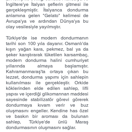
İngiltere'ye İtalyan şeflerin gitmesi ile
gerçekleşmiştir. İtalyanca dondurma
anlamına gelen "Gelato" kelimesi de
Avrupa'ya ve ardından Dünya'ya bu
olay vesilesiyle yayılmıştır.
Türkiye'de ise modern dondurmanın
tarihi son 100 yıla dayanır. Osmanlı'da
kışın yağan kara, pekmez, bal ya da
şeker karıştırarak tüketilen karsambaç,
modern dondurma halini cumhuriyet
yıllarında almaya başlamıştır.
Kahramanmaraş'ta ortaya çıkan bu
lezzet, dondurma yapımı için sahlepin
kullanılması ile gerçekleştir. Orkide
köklerinden elde edilen sahlep, lifli
yapısı ve içerdiği glikomannan maddesi
sayesinde stabilizatör görevi görerek
dondurmaya kıvam verir ve buz
oluşmasını engeller. Kendine has özel
ve baskın bir aroması da bulunan
sahlep, Türkiye'de ünlü Maraş
dondurmasının oluşmasını sağlar.